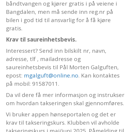
båndtvangen og kjører gratis i på veiene i
Bangdalen, men må sende inn reg.nr på
bilen i god tid til ansvarlig for å få kjøre
gratis.
Krav til saureinhetsbevis.
Interessert? Send inn bilskilt nr, navn,
adresse, tlf , mailadresse og
saureinhetsbevis til
Pål Morten Galguften,
epost:
mgalguft@online.no
. Kan kontaktes
på mobil: 91587011.
Da vil dere få mer informasjon og instrukser
om hvordan takseringen skal gjennomføres.
Vi bruker appen hønseportalen og det er
krav til takseringskurs. Klubben vil avholde
takseringskurs i mai/juni 2025. Påmelding til