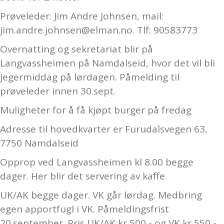
Prøveleder: Jim Andre Johnsen, mail:
jim.andre.johnsen@elman.no. Tlf: 90583773
Overnatting og sekretariat blir på
Langvassheimen på Namdalseid, hvor det vil bli
jegermiddag på lørdagen. Påmelding til
prøveleder innen 30.sept.
Muligheter for å få kjøpt burger på fredag
Adresse til hovedkvarter er Furudalsvegen 63,
7750 Namdalseid
Opprop ved Langvassheimen kl 8.00 begge
dager. Her blir det servering av kaffe.
UK/AK begge dager. VK går lørdag. Medbring
egen apportfugl i VK. Påmeldingsfrist
20.september. Pris UK/AK kr 500,- og VK kr 550,-.