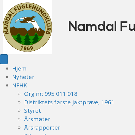
Hjem
Nyheter
NFHK
Org nr: 995 011 018
Distriktets første jaktprøve, 1961
Styret
Årsmøter
Årsrapporter