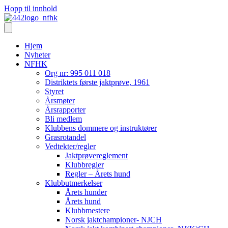
Hopp til innhold
Hjem
Nyheter
NFHK
Org nr: 995 011 018
Distriktets første jaktprøve, 1961
Styret
Årsmøter
Årsrapporter
Bli medlem
Klubbens dommere og instruktører
Grasrotandel
Vedtekter/regler
Jaktprøvereglement
Klubbregler
Regler – Årets hund
Klubbutmerkelser
Årets hunder
Årets hund
Klubbmestere
Norsk jaktchampioner- NJCH