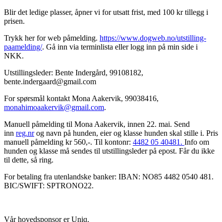
Blir det ledige plasser, åpner vi for utsatt frist, med 100 kr tillegg i
prisen.
Trykk her for web påmelding.
https://www.dogweb.no/utstilling-
paamelding/
. Gå inn via terminlista eller logg inn på min side i
NKK.
Utstillingsleder: Bente Indergård, 99108182,
bente.indergaard@gmail.com
For spørsmål kontakt Mona Aakervik, 99038416,
monahimoaakervik@gmail.com
.
Manuell påmelding til Mona Aakervik, innen 22. mai. Send
inn
reg.nr
og navn på hunden, eier og klasse hunden skal stille i. Pris
manuell påmelding kr 560,-. Til kontonr:
4482 05 40481.
Info om
hunden og klasse må sendes til utstillingsleder på epost. Får du ikke
til dette, så ring.
For betaling fra utenlandske banker: IBAN: NO85 4482 0540 481.
BIC/SWIFT: SPTRONO22.
Vår hovedsponsor er Uniq.