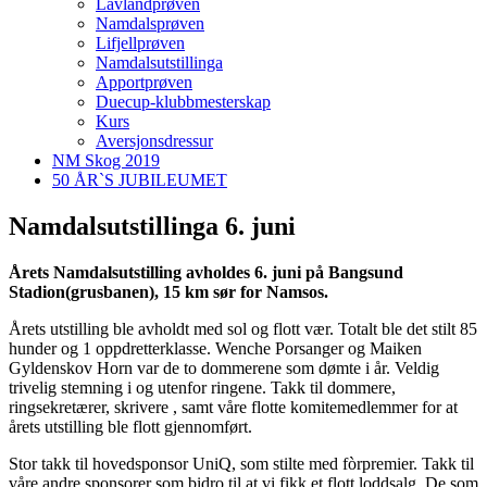
Lavlandprøven
Namdalsprøven
Lifjellprøven
Namdalsutstillinga
Apportprøven
Duecup-klubbmesterskap
Kurs
Aversjonsdressur
NM Skog 2019
50 ÅR`S JUBILEUMET
Namdalsutstillinga 6. juni
Årets Namdalsutstilling avholdes 6. juni på Bangsund
Stadion(grusbanen), 15 km sør for Namsos.
Årets utstilling ble avholdt med sol og flott vær. Totalt ble det stilt 85
hunder og 1 oppdretterklasse. Wenche Porsanger og Maiken
Gyldenskov Horn var de to dommerene som dømte i år. Veldig
trivelig stemning i og utenfor ringene. Takk til dommere,
ringsekretærer, skrivere , samt våre flotte komitemedlemmer for at
årets utstilling ble flott gjennomført.
Stor takk til hovedsponsor UniQ, som stilte med fòrpremier. Takk til
våre andre sponsorer som bidro til at vi fikk et flott loddsalg. De som