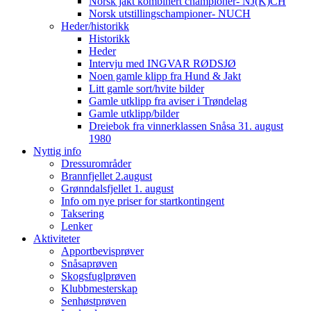
Norsk jakt kombinert championer- NJ(K)CH
Norsk utstillingschampioner- NUCH
Heder/historikk
Historikk
Heder
Intervju med INGVAR RØDSJØ
Noen gamle klipp fra Hund & Jakt
Litt gamle sort/hvite bilder
Gamle utklipp fra aviser i Trøndelag
Gamle utklipp/bilder
Dreiebok fra vinnerklassen Snåsa 31. august
1980
Nyttig info
Dressurområder
Brannfjellet 2.august
Grønndalsfjellet 1. august
Info om nye priser for startkontingent
Taksering
Lenker
Aktiviteter
Apportbevisprøver
Snåsaprøven
Skogsfuglprøven
Klubbmesterskap
Senhøstprøven