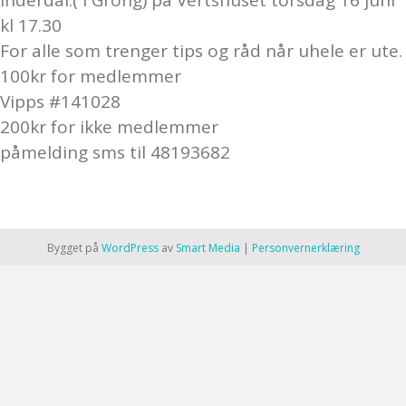
Inderdal.( i Grong) på Vertshuset torsdag 16 juni
kl 17.30
For alle som trenger tips og råd når uhele er ute.
100kr for medlemmer
Vipps #141028
200kr for ikke medlemmer
påmelding sms til 48193682
Bygget på
WordPress
av
Smart Media
|
Personvernerklæring