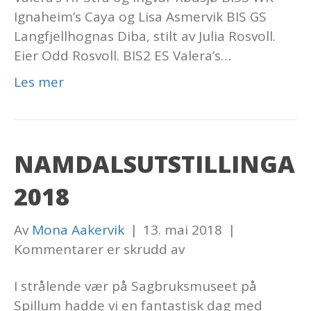
Ignaheim’s Caya og Lisa Asmervik BIS GS
Langfjellhognas Diba, stilt av Julia Rosvoll.
Eier Odd Rosvoll. BIS2 ES Valera’s…
Les mer
NAMDALSUTSTILLINGA
2018
Av
Mona Aakervik
|
13. mai 2018
|
for
Kommentarer er skrudd av
Namdalsutstillinga
I strålende vær på Sagbruksmuseet på
2018
Spillum hadde vi en fantastisk dag med