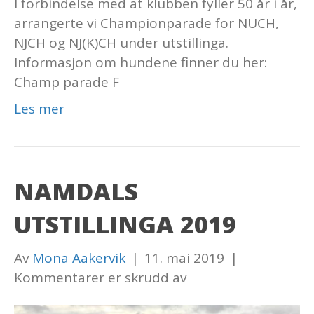
I forbindelse med at klubben fyller 50 år i år,
arrangerte vi Championparade for NUCH,
NJCH og NJ(K)CH under utstillinga.
Informasjon om hundene finner du her:
Champ parade F
Les mer
NAMDALS
UTSTILLINGA 2019
Av
Mona Aakervik
|
11. mai 2019
|
for
Kommentarer er skrudd av
Namdals