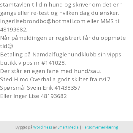
stamtavlen til din hund og skriver om det er 1
gangs eller re-test og hvilken dag du ønsker.
ingerlisebrondbo@hotmail.com eller MMS til
48193682.
Når påmeldingen er registrert får du oppmøte
tid😊
Betaling på Namdalfuglehundklubb sin vipps
butikk vipps nr #141028.
Der står en egen fane med hund/sau.
Sted Himo Overhalla godt skiltet fra rv17
Spørsmål Svein Erik 41438357
Eller Inger Lise 48193682
Bygget på
WordPress
av
Smart Media
|
Personvernerklæring