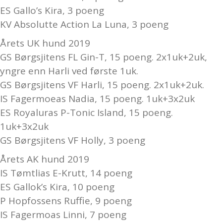
ES Gallo’s Kira, 3 poeng
KV Absolutte Action La Luna, 3 poeng
Årets UK hund 2019
GS Børgsjitens FL Gin-T, 15 poeng. 2x1uk+2uk,
yngre enn Harli ved første 1uk.
GS Børgsjitens VF Harli, 15 poeng. 2x1uk+2uk.
IS Fagermoeas Nadia, 15 poeng. 1uk+3x2uk
ES Royaluras P-Tonic Island, 15 poeng.
1uk+3x2uk
GS Børgsjitens VF Holly, 3 poeng
Årets AK hund 2019
IS Tømtlias E-Krutt, 14 poeng
ES Gallok’s Kira, 10 poeng
P Hopfossens Ruffie, 9 poeng
IS Fagermoas Linni, 7 poeng