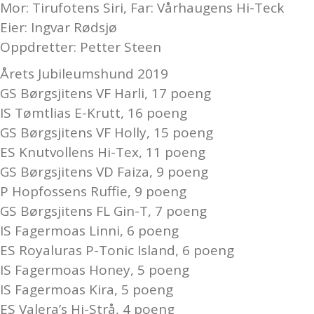
Mor: Tirufotens Siri, Far: Vårhaugens Hi-Teck
Eier: Ingvar Rødsjø
Oppdretter: Petter Steen
Årets Jubileumshund 2019
GS Børgsjitens VF Harli, 17 poeng
IS Tømtlias E-Krutt, 16 poeng
GS Børgsjitens VF Holly, 15 poeng
ES Knutvollens Hi-Tex, 11 poeng
GS Børgsjitens VD Faiza, 9 poeng
P Hopfossens Ruffie, 9 poeng
GS Børgsjitens FL Gin-T, 7 poeng
IS Fagermoas Linni, 6 poeng
ES Royaluras P-Tonic Island, 6 poeng
IS Fagermoas Honey, 5 poeng
IS Fagermoas Kira, 5 poeng
ES Valera’s Hi-Strå, 4 poeng