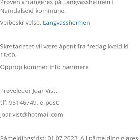
Prøven arrangeres på Langvassheimen i
Namdalseid kommune.
Veibeskrivelse,
Langvassheimen
Skretariatet vil være åpent fra fredag kveld kl.
18:00.
Opprop kommer info nærmere
Prøveleder Joar Vist,
tlf: 95146749, e-post:
joar.vist@hotmail.com
Påmeldingsfrist: 01.07.2023. All påmelding gjøres